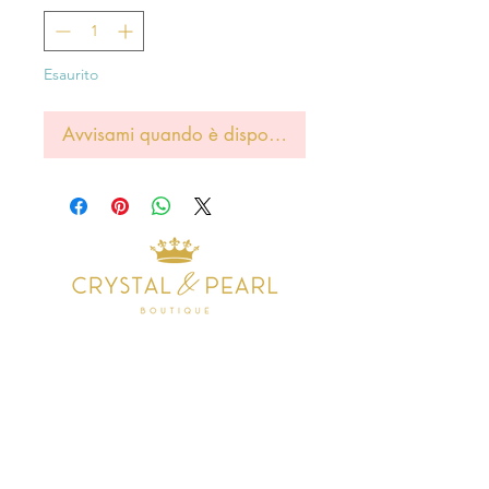
Esaurito
Avvisami quando è disponibile
Address
38 Castle Street
Hamilton
ML3 6BU